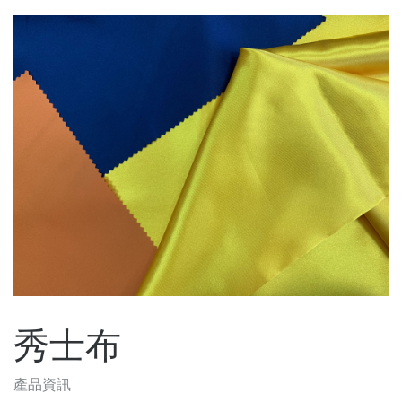
秀士布
產品資訊