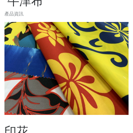
牛津布
產品資訊
印花