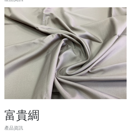
富貴綢
產品資訊